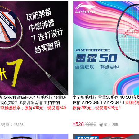
克多 SN-7N 超级纳米7 羽毛球拍 轻量碳
李宁羽毛球拍 雷霆50系列 4U 5U 
 稳定精准 比赛训练皆适 羽拍中的
球拍 AYPS045-1 AYPS047-1
大牌特
季超级秒杀，原价490元，现仅需340
原价769元，现仅需528元！
¥528
¥880
销量：
销量：
16128
385