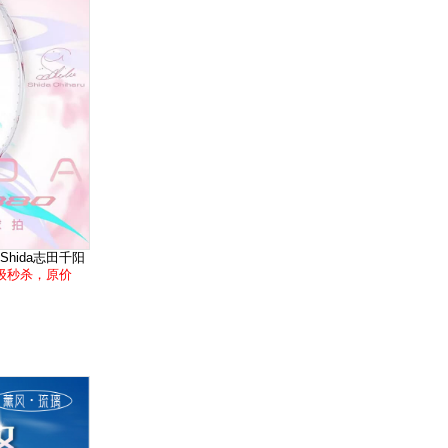
Shida志田千阳
级秒杀，原价