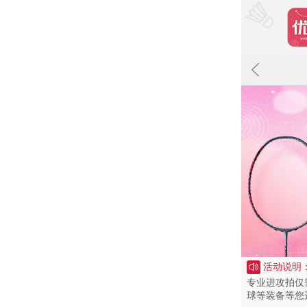
返回
活动说明
专业进攻拍仅
球等装备等您