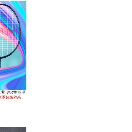
暗蓝紫 进攻型羽毛
惠季超级秒杀，