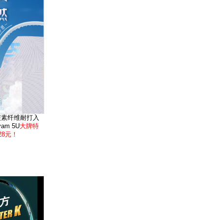
全碳素纤维耐打入
am 5U
大牌特
28元！