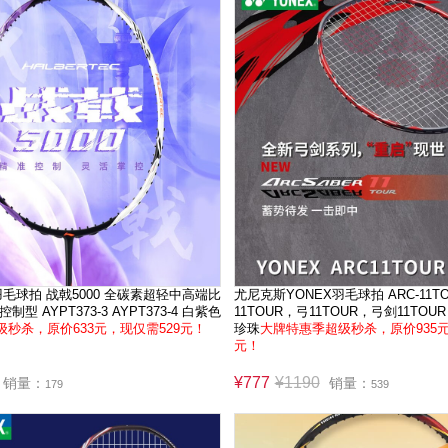
 羽毛球拍 战戟5000 全碳素超轻中高端比
尤尼克斯YONEX羽毛球拍 ARC-11T
型 AYPT373-3 AYPT373-4 白紫色
11TOUR，弓11TOUR，弓剑11TOU
秒杀，原价633元，现仅需529元！
珍珠
大牌特惠季超级秒杀，原价935元
元！
¥777
¥1190
销量：
销量：
179
539