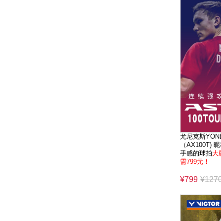
尤尼克斯YON
（AX100T)
手感的球拍
大
需799元！
¥799
¥127