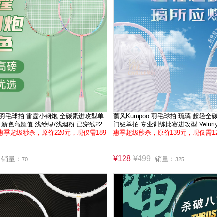
李宁 羽毛球拍 雷霆小钢炮 全碳素进攻型单
薰风Kumpoo 羽毛球拍 琉璃 超轻
 新色高颜值 浅纱绿/浅烟粉 已穿线22
门级单拍 专业训练比赛进攻型 Veluriy
惠季超级秒杀，原价220元，现仅需189
惠季超级秒杀，原价139元，现仅需1
¥128
¥499
销量：
销量：
70
325