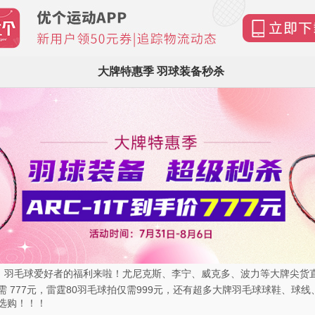
大牌特惠季 羽球装备秒杀
：
羽毛球爱好者的福利来啦！尤尼克斯、李宁、威克多、波力等大牌尖货直
需 777元，雷霆80羽毛球拍仅需999元，还有超多大牌羽毛球球鞋、球
选购！！！